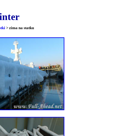
963 dni żeglugi!
nter
tki
> zima na statku