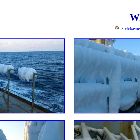
Publikacja 13.09.2004, czyli -685
Wi
>
ciekawos