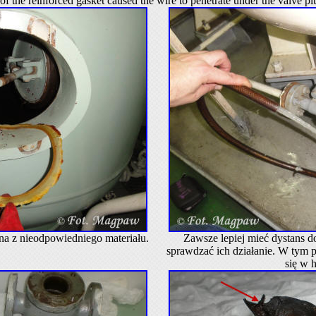
f the reinforced gasket caused the wire to penetrate under the valve pl
a z nieodpowiedniego materiału.
Zawsze lepiej mieć dystans 
sprawdzać ich działanie. W tym p
się w h