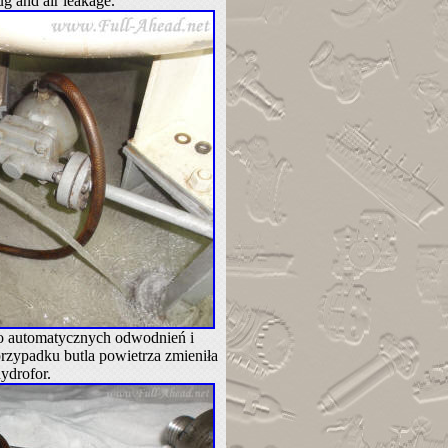
ug and air leakage.
do automatycznych odwodnień i
rzypadku butla powietrza zmieniła
ydrofor.