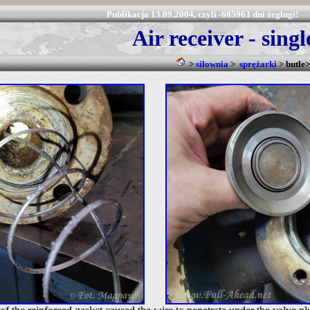
Publikacja 13.09.2004, czyli -685963 dni żeglugi!
Air receiver - sin
>
siłownia
>
sprężarki
> butle>