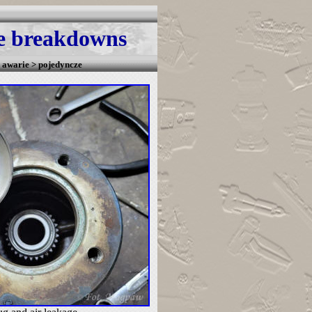
gle breakdowns
 awarie > pojedyncze