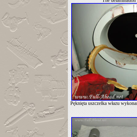
The delamination o
Pęknięta uszczelka włazu wykonan