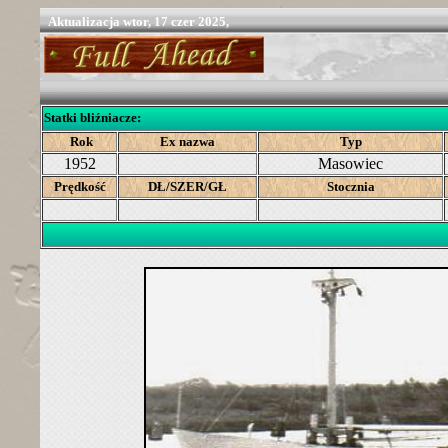
Aktualizacja
wtor, 17 czer 2025,
Statki bliźniacze:
Rok
Ex nazwa
Typ
1952
Masowiec
Prędkość
DŁ/SZER/GŁ
Stocznia