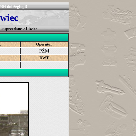
964 dni żeglugi!
wiec
i
> sprzedane > Liwiec
k
Operator
PŻM
DWT