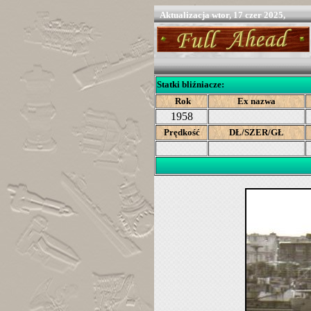
Aktualizacja
wtor, 17 czer 2025,
Statki bliźniacze:
Rok
Ex nazwa
1958
Prędkość
DŁ/SZER/GŁ