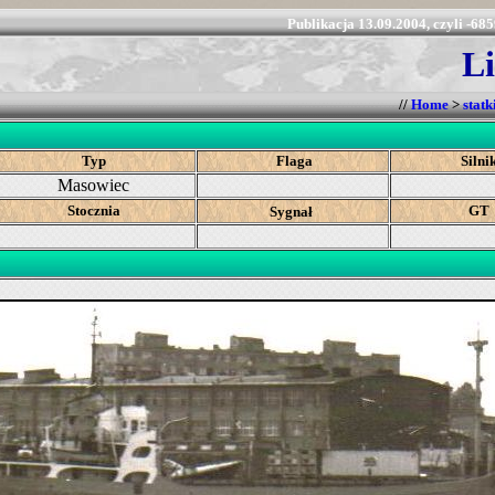
Publikacja 13.09.2004, czyli -685
Li
//
Home
>
statk
Typ
Flaga
Silni
Masowiec
Stocznia
GT
Sygnał