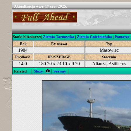
Aktualizacja
wtor, 17 czer 2025,
Statki bliźniacze:
|
Ziemia Tarnowska
|
Ziemia Gnieźnieńska
|
Pomorze 
Rok
Ex nazwa
Typ
1984
Masowiec
Prędkość
DŁ/SZER/GŁ
Stocznia
14.0
180.20 x 23.10 x 9.70
Alianza, Astilleros
|
|
|
Related
Śluzy
Seaway